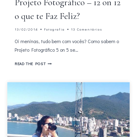
Projeto Fotográfico – 12 on 12
o que te Faz Feliz?
13/02/2014
Fotografia
13 Comentários
Oi meninas, tudo bem com vocês? Como sabem o
Projeto Fotográfico 5 on 5 se…
PROJETO
READ THE POST
FOTOGRÁFICO
–
12
ON
12
O
QUE
TE
FAZ
FELIZ?