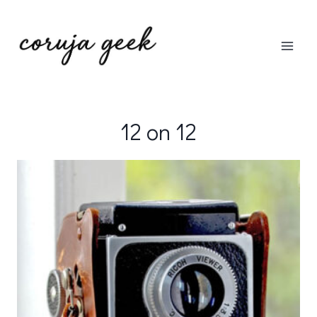
Pular
para
o
Conteúdo
12 on 12