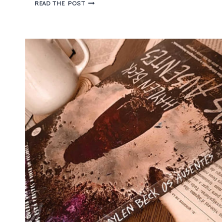
SÓ
READ THE POST
O
AMOR
MACHUCA
ASSIM
–
PAIGE
TOON