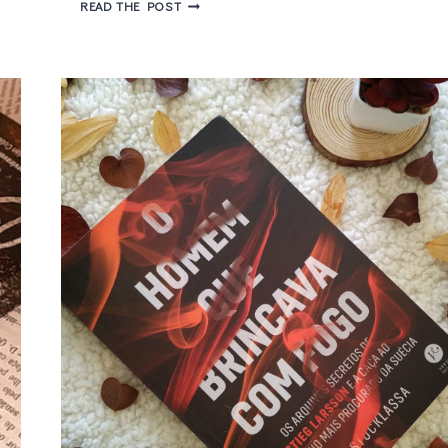
BELO
READ THE POST
DESASTRE
–
UM
BELO
ROMANCE
DESASTROSO