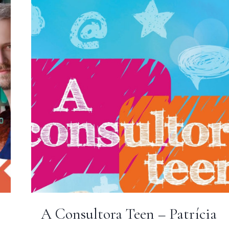
E
A
OBSESSÃO
POR
CRIMES
REAIS
A Consultora Teen – Patrícia