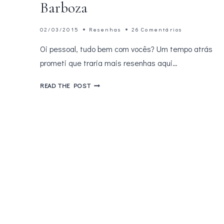
Barboza
02/03/2015
Resenhas
26 Comentários
Oi pessoal, tudo bem com vocês? Um tempo atrás
prometi que traria mais resenhas aqui…
A
READ THE POST
CONSULTORA
TEEN
–
PATRÍCIA
BARBOZA