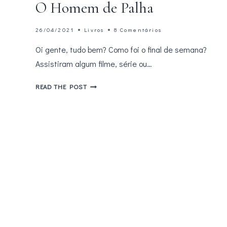
O Homem de Palha
26/04/2021
Livros
8 Comentários
Oi gente, tudo bem? Como foi o final de semana?
Assistiram algum filme, série ou…
CONHEÇA
READ THE POST
PABLO
ZORZI
AUTOR
DE
O
HOMEM
DE
PALHA