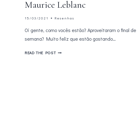
Maurice Leblanc
15/03/2021
Resenhas
Oi gente, como vocês estão? Aproveitaram o final de
semana? Muito feliz que estão gostando…
OS
READ THE POST
BILHÕES
DE
ARSÈNE
LUPIN
–
MAURICE
LEBLANC