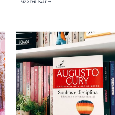
MARCOS
READ THE POST
MOTA
LANÇA
“O
RESGATE
DO
PALADINO”
EM
BH