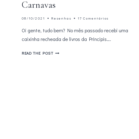
Carnavas
08/10/2021
Resenhas
17 Comentários
Oi gente, tudo bem? No mês passado recebi uma
caixinha recheada de livros da Principis….
RESENHA
READ THE POST
–
O
ELEFANTE,
DE
PETER
CARNAVAS