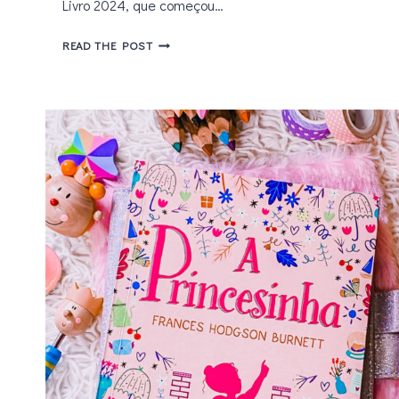
Livro 2024, que começou…
BIENAL
READ THE POST
DO
LIVRO
2024:
CONFIRA
NOVIDADES,
LANÇAMENTOS
E
DESTAQUES
DO
SEGUNDO
DIA