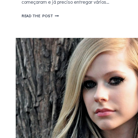
começaram e já preciso entregar vários…
OPALITE
READ THE POST
(TAYLOR
SWIFT)
E
O
DESAFIO
DE
MANTER
BONS
RELACIONAMENTOS