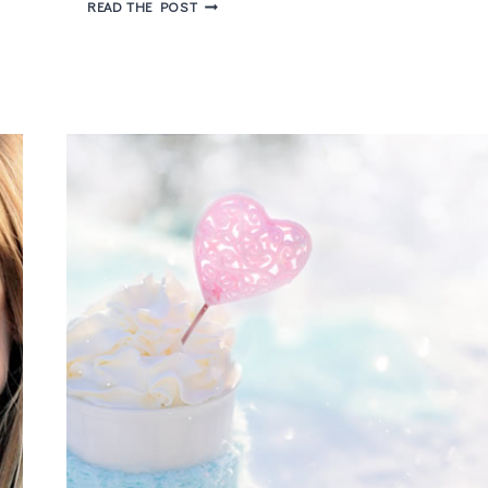
10
READ THE POST
MÚSICAS
ROMÂNTICAS
PARA
O
DIA
DOS
NAMORADOS