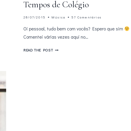
Tempos de Colégio
28/07/2015
Música
57 Comentários
Oi pessoal, tudo bem com vocês? Espero que sim
Comentei várias vezes aqui no…
5
READ THE POST
MÚSICAS
QUE
MARCARAM
MEUS
TEMPOS
DE
COLÉGIO