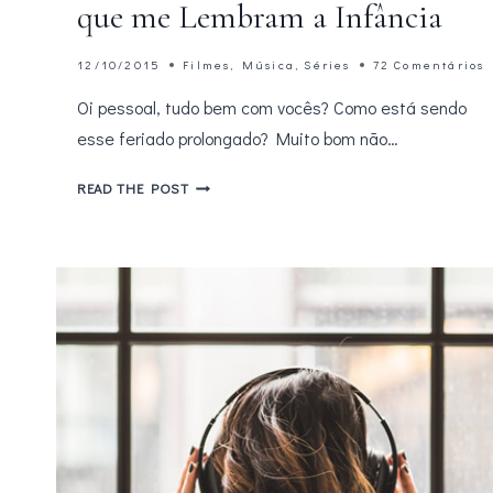
que me Lembram a Infância
12/10/2015
Filmes
,
Música
,
Séries
72 Comentários
Oi pessoal, tudo bem com vocês? Como está sendo
esse feriado prolongado? Muito bom não…
BLOGAGEM
READ THE POST
COLETIVA
–
5
COISAS
QUE
ME
LEMBRAM
A
INFÂNCIA