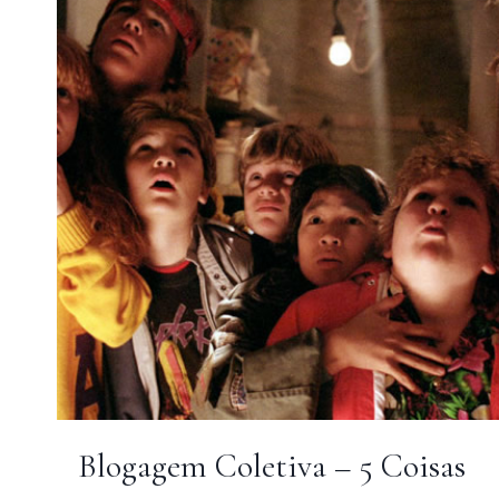
2002
–
BEDA
#6
Blogagem Coletiva – 5 Coisas