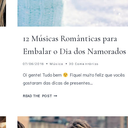
e
12 Músicas Românticas para
Embalar o Dia dos Namorados
07/06/2016
Música
30 Comentários
Oi gente! Tudo bem
Fiquei muito feliz que vocês
gostaram das dicas de presentes…
12
READ THE POST
MÚSICAS
ROMÂNTICAS
PARA
EMBALAR
O