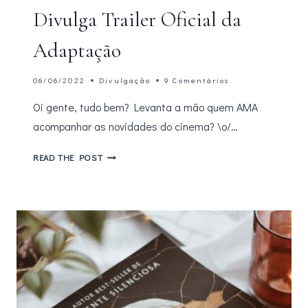
Divulga Trailer Oficial da
Adaptação
06/06/2022
Divulgação
9 Comentários
Oi gente, tudo bem? Levanta a mão quem AMA
acompanhar as novidades do cinema? \o/…
AMOR
READ THE POST
&
GELATO
–
NETFLIX
DIVULGA
TRAILER
OFICIAL
DA
ADAPTAÇÃO