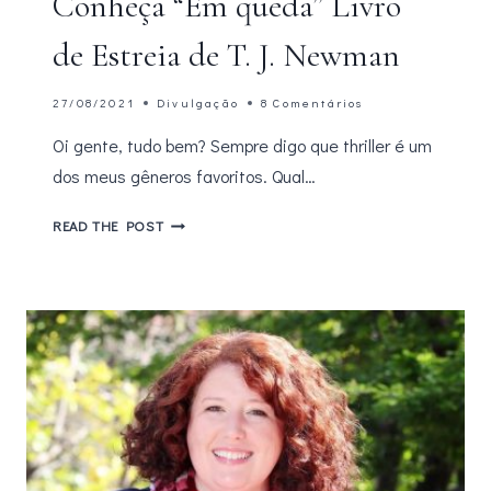
Conheça “Em queda” Livro
de Estreia de T. J. Newman
27/08/2021
Divulgação
8 Comentários
Oi gente, tudo bem? Sempre digo que thriller é um
dos meus gêneros favoritos. Qual…
CONHEÇA
READ THE POST
“EM
QUEDA”
LIVRO
DE
ESTREIA
DE
T.
J.
NEWMAN