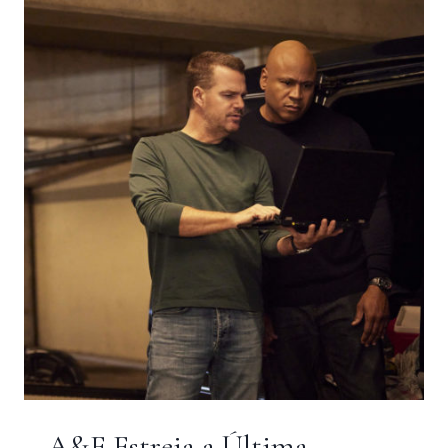
EM
CLIMA
DE
ROMANCE
NA
MUBI
A&E Estreia a Última