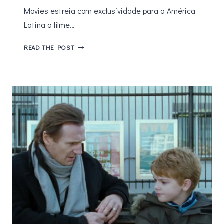
Movies estreia com exclusividade para a América
Latina o filme…
LIFETIME
READ THE POST
MOVIES
ESTREIA
OS
ASSASSINATOS
NA
FAMÍLIA
MURDAUGH,
ESTRELADO
POR
BILL
PULLMAN