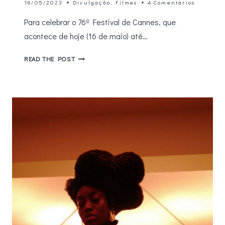
16/05/2023
Divulgação
,
Filmes
4 Comentários
Para celebrar o 76º Festival de Cannes, que
acontece de hoje (16 de maio) até…
MUBI
READ THE POST
APRESENTA
ESPECIAL
DEDICADO
AO
FESTIVAL
DE
CANNES