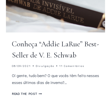
Conheça “Addie LaRue” Best-
Seller de V. E. Schwab
08/09/2021
Divulgação
11 Comentários
Oi gente, tudo bem? O que vocês têm feito nesses
esses últimos dias de inverno?…
CONHEÇA
READ THE POST
“ADDIE
LARUE”
BEST-