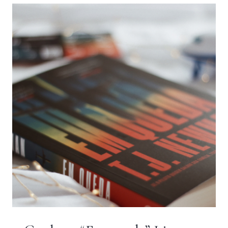
SELLER
DE
V.
E.
SCHWAB