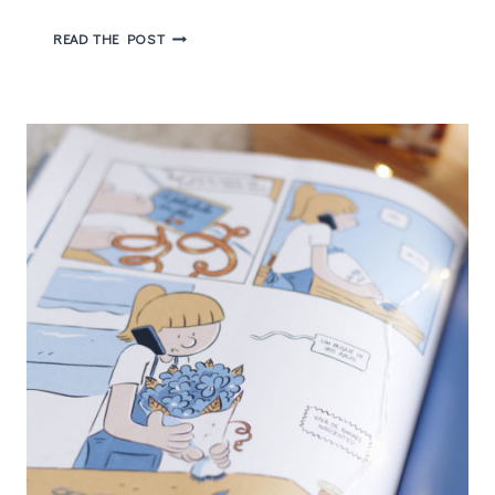
MUBI,
READ THE POST
O2
PLAY
E
INGRESSO.COM
LANÇAM
TRAILER
E
PÔSTER
DO
SUSPENSE
MEDUSA
DELUXE