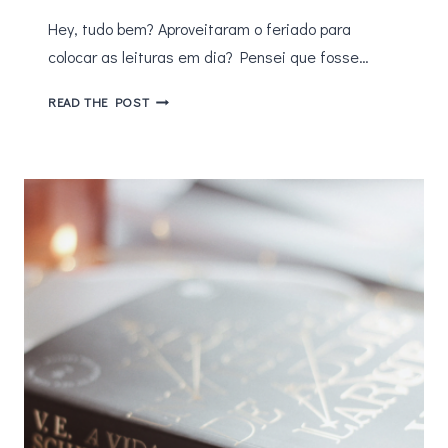
Hey, tudo bem? Aproveitaram o feriado para
colocar as leituras em dia? Pensei que fosse…
CONHEÇA
READ THE POST
“AS
MUSAS”
DO
AUTOR
BEST-
SELLER
ALEX
MICHAELIDES