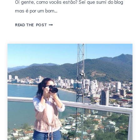
Oi gente, como vocês estão? Sei que sumi do blog
mas é por um bom…
FORÇA
READ THE POST
DA
NATUREZA
–
CONHEÇA
O
NOVO
THRILLER
DE
JANE
HARPER