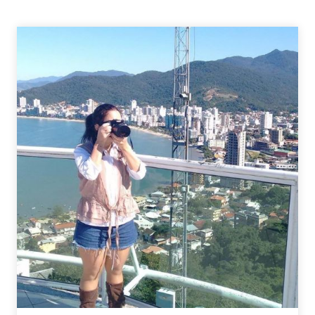
AO
MUNDO
EM
80
FILMES