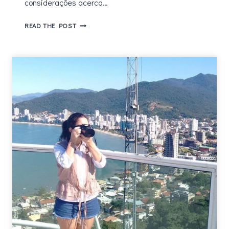
considerações acerca…
ACORDA
READ THE POST
PRA
VIDA,
CHLOE
BROWN
–
UM
NEW
ADULT
MARCANTE