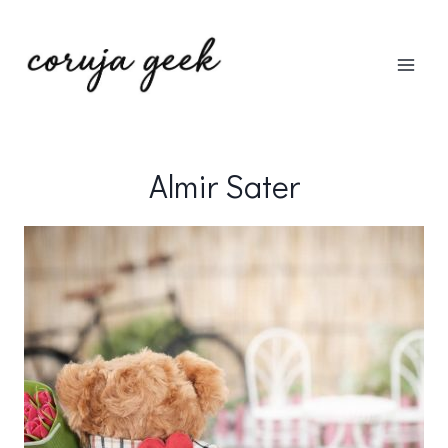
Pular
para
o
Conteúdo
Almir Sater