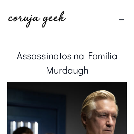
Pular
para
o
Conteúdo
Assassinatos na Família
Murdaugh