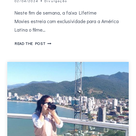
02/04/2024
Divulgação
Neste fim de semana, a faixa Lifetime
Movies estreia com exclusividade para a América
Latina o filme…
LIFETIME
READ THE POST
MOVIES
ESTREIA
OS
ASSASSINATOS
NA
FAMÍLIA
MURDAUGH,
ESTRELADO
POR
BILL
PULLMAN