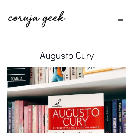
Pular
para
o
Conteúdo
Augusto Cury