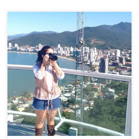
–
SONHOS
E
DISCIPLINA