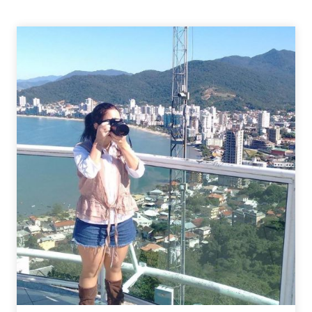
TAG
–
VICIADA
EM
SÉRIES