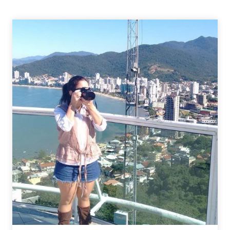
–
LUGARES
QUE
GOSTARIA
DE
CONHECER