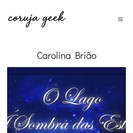
Pular
para
o
Conteúdo
Carolina Brião