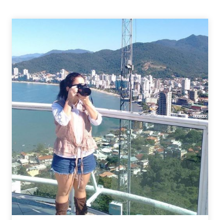
LIVRO
–
O
LAGO
À
SOMBRA
DAS
ESTRELAS