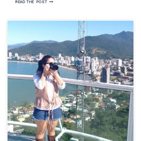
5
READ THE POST
FILMES
PARA
O
DIA
DOS
NAMORADOS