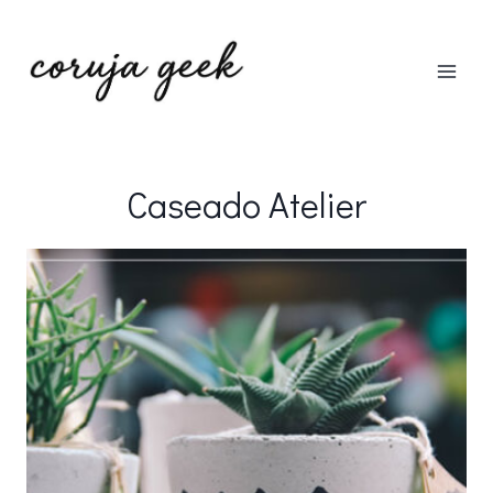
Pular
para
o
Conteúdo
Caseado Atelier