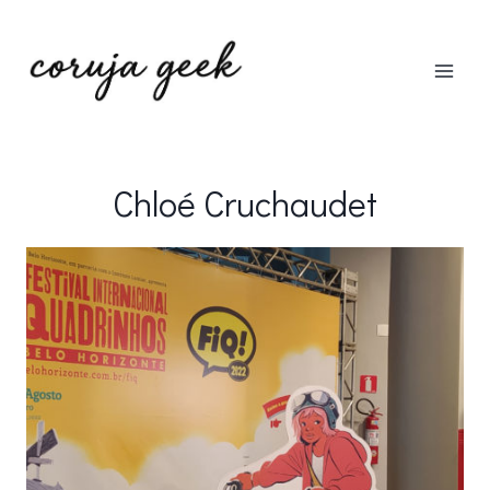
Pular
para
o
Conteúdo
Chloé Cruchaudet