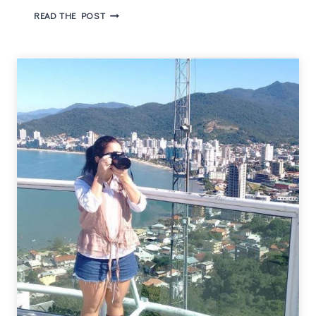
CORUJA
READ THE POST
GEEK
NO
FESTIVAL
INTERNACIONAL
DE
QUADRINHOS
DE
BH