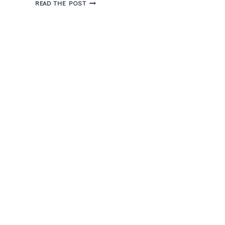
PROJETO
READ THE POST
FOTOGRÁFICO
–
7
ON
7
TEMA
CULINÁRIA
♡