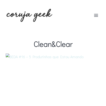
Pular
para
o
Conteúdo
Clean&Clear