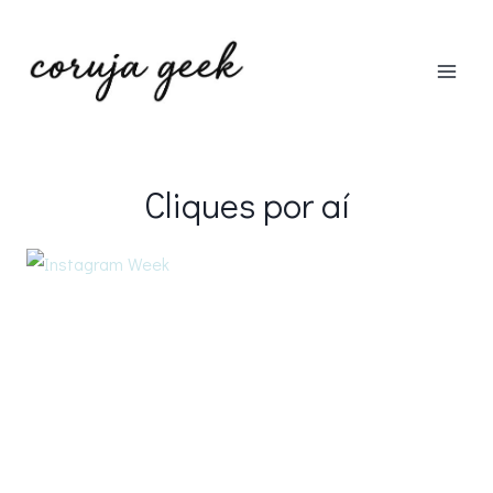
Pular
para
o
Conteúdo
Cliques por aí