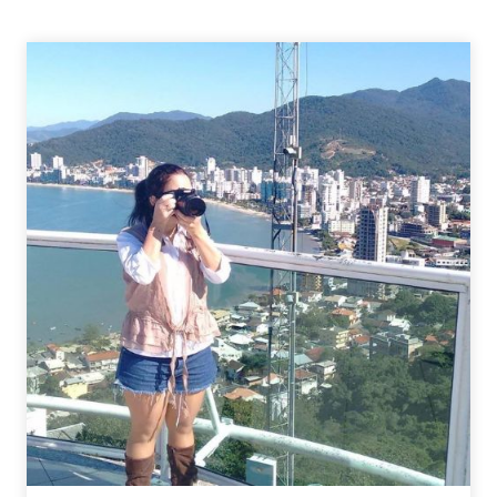
–
7
ON
7
HALLOWEEN