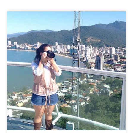
TAG
–
VICIADA
EM
FILMES