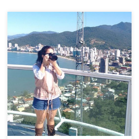
VOU
SER
TITIA!
DUAS
VEZES