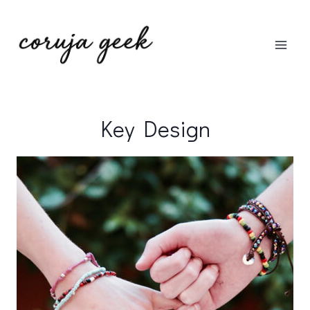
Pular
para
o
Conteúdo
Key Design