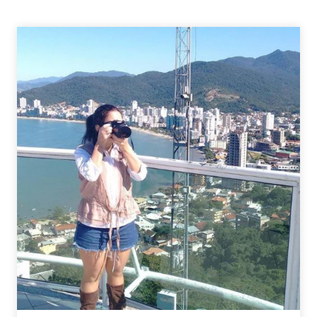
SÉRIES
BASEADOS
EM
LIVROS
DA
EDITORA
PLANETA