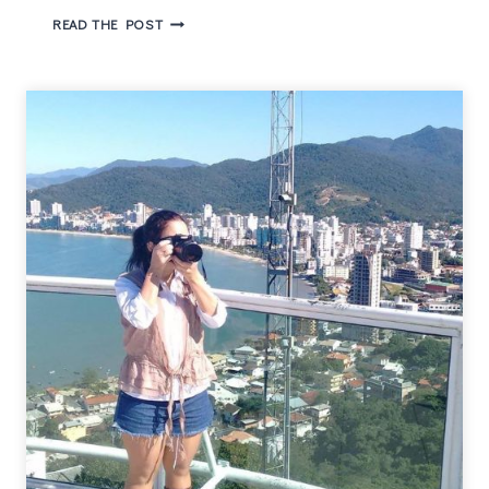
SOZINHA
READ THE POST
NO
MUNDO
–
UMA
AVENTURA
COM
GOSTINHO
DE
NOSTALGIA