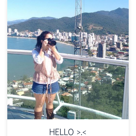
5
(FILMES)
HELLO >.<