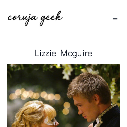
Pular
para
o
Conteúdo
Lizzie Mcguire