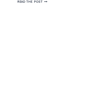
DIA
READ THE POST
DOS
NAMORADOS
–
EM
CLIMA
DE
ROMANCE
NA
MUBI