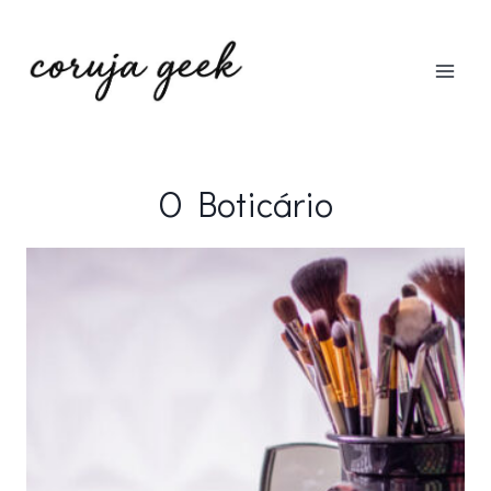
Pular
para
o
Conteúdo
O Boticário