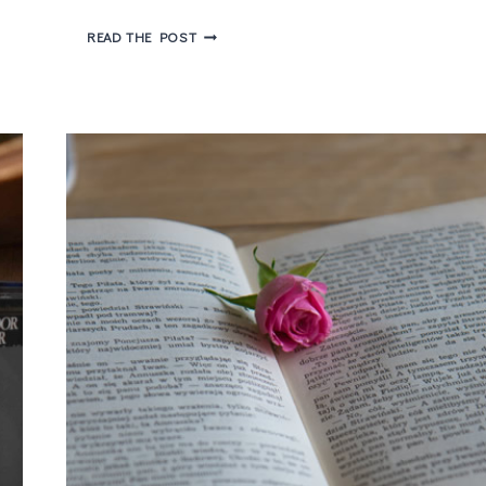
BIENAL
READ THE POST
DO
LIVRO
2022
–
ARENA
CULTURAL
TRAZ
BRUNA
VIEIRA