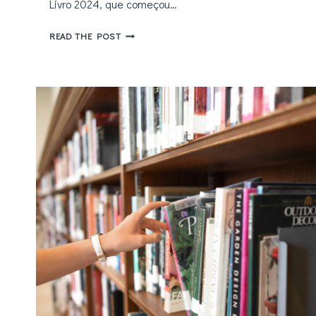
Livro 2024, que começou…
BIENAL
READ THE POST
DO
LIVRO
2024:
CONFIRA
NOVIDADES,
LANÇAMENTOS
E
DESTAQUES
DO
SEGUNDO
DIA