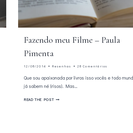
Fazendo meu Filme – Paula
Pimenta
12/08/2014
Resenhas
28 Comentários
Que sou apaixonada por livros isso vocês e todo mun
já sabem né (risos). Mas…
FAZENDO
READ THE POST
MEU
FILME
–
PAULA
PIMENTA