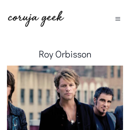
Pular
para
o
Conteúdo
Roy Orbisson