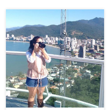
–
ENCONTRO
DE
BLOGUEIROS
E
NOVIDADES