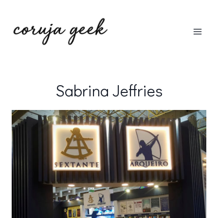
Pular
para
o
Conteúdo
Sabrina Jeffries