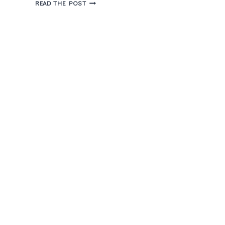
[PARCERIA]
READ THE POST
ESCRITORA
DIANE
BERGHER
–
QUANDO
ELA
CHEGOU