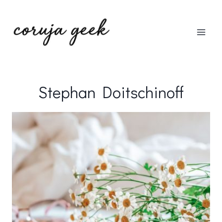
Pular
para
o
Conteúdo
Stephan Doitschinoff