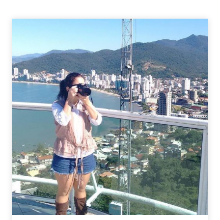
–
FLORENCIA
FERRARI