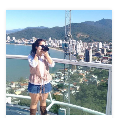
–
DIRIJA
UM
MUSCLE
CAR
NA
SERRA
GAÚCHA