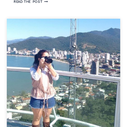
3
READ THE POST
SWEATERS
DA
ZAFUL
PARA
VOCÊ
ARRASAR
NO
INVERNO