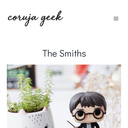
Pular
para
o
Conteúdo
The Smiths