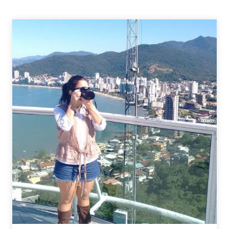
–
FAVORITOS
DE
JANEIRO