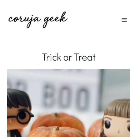
Pular
para
o
Conteúdo
Trick or Treat