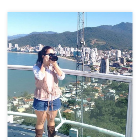
–
7
ON
7
HALLOWEEN