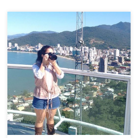
QUE
ACABARAM
E
DEIXARAM
SAUDADES