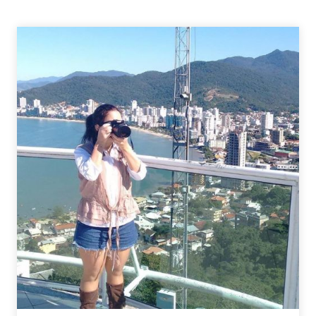
PARA
FLORA
–
LANÇAMENTO
DIANE
BERGHER