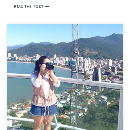
FILMES
READ THE POST
PARA
ASSISTIR
NA
NETFLIX
–
WAITING
FOR
FOREVER
(2011)