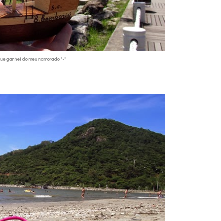
ue ganhei do meu namorado *-*