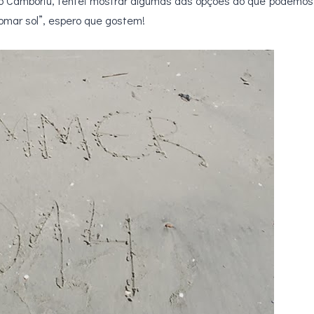
io Camboriú, tentei mostrar algumas das opções do que podemos
omar sol”, espero que gostem!