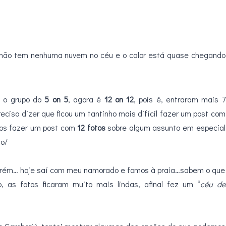
 não tem nenhuma nuvem no céu e o calor está quase chegando
, o grupo do
5 on 5
, agora é
12 on 12
, pois é, entraram mais 7
reciso dizer que ficou um tantinho mais difícil fazer um post com
os fazer um post com
12 fotos
sobre algum assunto em especial
 o/
, porém… hoje saí com meu namorado e fomos à praia…sabem o que
, as fotos ficaram muito mais lindas, afinal fez um “
céu de