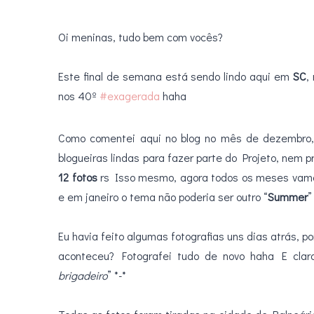
Oi meninas, tudo bem com vocês?
.
Este final de semana está sendo lindo aqui em
SC
,
nos 40º
#exagerada
haha
Como comentei aqui no blog no mês de dezembro
blogueiras lindas para fazer parte do Projeto, nem p
12 fotos
rs Isso mesmo, agora todos os meses vam
e em janeiro o tema não poderia ser outro “
Summer
”
.
Eu havia feito algumas fotografias uns dias atrás
aconteceu? Fotografei tudo de novo haha E claro
brigadeiro
” *-*
.