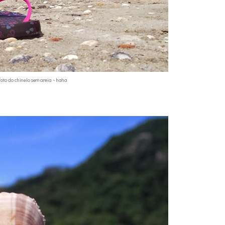
oto do chinelo sem areia ~ haha