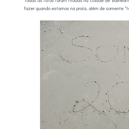
Todas as fotos foram tiradas na cidade de Balneár
fazer quando estamos na praia, além de somente “t
.