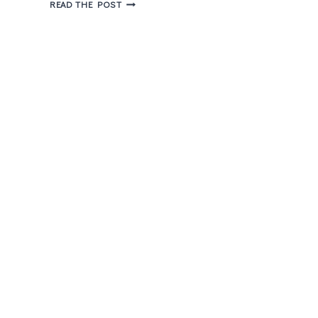
EDITORA
READ THE POST
DRACO
–
LANÇAMENTOS
E
PARCERIA
2017