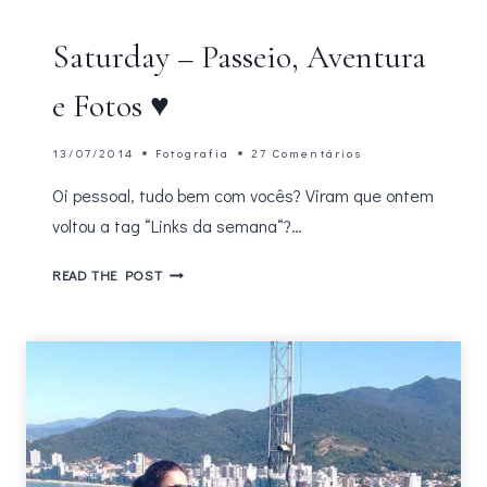
Saturday – Passeio, Aventura
e Fotos ♥
13/07/2014
Fotografia
27 Comentários
Oi pessoal, tudo bem com vocês? Viram que ontem
voltou a tag “Links da semana“?…
SATURDAY
READ THE POST
–
PASSEIO,
AVENTURA
E
FOTOS
♥