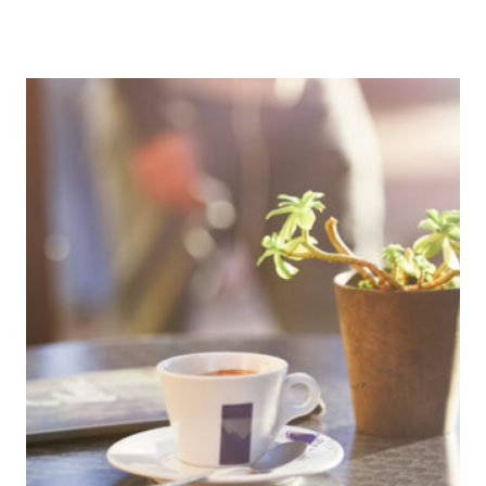
#8
–
LUGARES
PARA
VOCÊ
PASSEAR
EM
SC