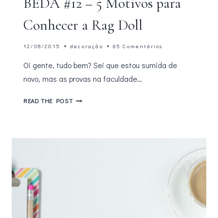
BEDA #12 – 5 Motivos para
Conhecer a Rag Doll
12/08/2015
decoração
65 Comentários
Oi gente, tudo bem? Sei que estou sumida de
novo, mas as provas na faculdade…
BEDA
READ THE POST
#12
–
5
MOTIVOS
PARA
CONHECER
A
RAG
DOLL