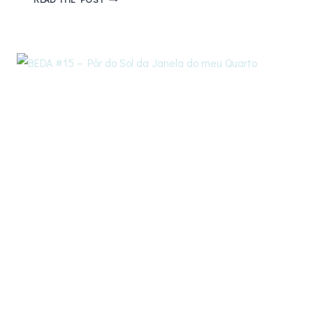
#16
–
5
PRODUTINHOS
QUE
ESTOU
AMANDO