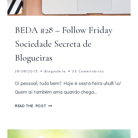
BEDA #28 – Follow Friday
Sociedade Secreta de
Blogueiras
28/08/2015
Blogosfera
35 Comentários
Oi pessoal, tudo bem? Hoje é sexta-feira uhulll \o/
Quem aí também ama quando chega…
BEDA
READ THE POST
#28
–
FOLLOW
FRIDAY