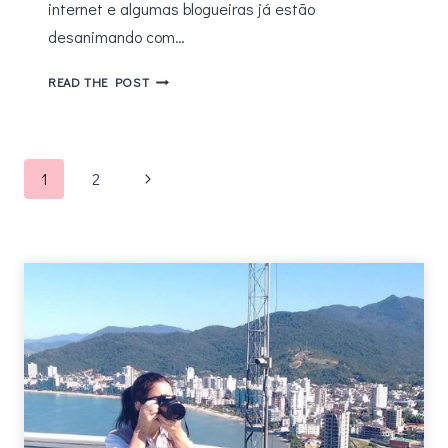
internet e algumas blogueiras já estão
desanimando com…
BEDA
READ THE POST
#5
–
IPHONEOGRAPHY
Navegação
AUGUST
Página
1
2
da
Seguinte
Página