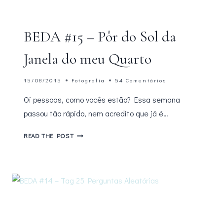
BEDA #15 – Pôr do Sol da
Janela do meu Quarto
15/08/2015
Fotografia
54 Comentários
Oi pessoas, como vocês estão? Essa semana
passou tão rápido, nem acredito que já é…
BEDA
READ THE POST
#15
–
PÔR
DO
SOL
DA
JANELA