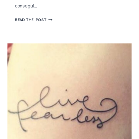
consegui…
BEDA
READ THE POST
#11
–
BLOGAGEM
COLETIVA
ROTAROOTS