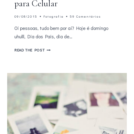
para Celular
09/08/2015
Fotografia
59 Comentários
Oi pessoas, tudo bem por aí? Hoje é domingo
uhulll, Dia dos Pais, dia de…
BEDA
READ THE POST
#9
–
KIT
DE
LENTES
PARA
CELULAR