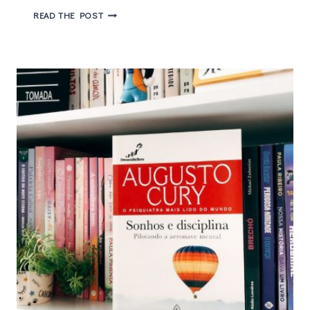
A
READ THE POST
PRINCESINHA
–
UMA
HISTÓRIA
QUE
VAI
CONQUISTAR
VOCÊ