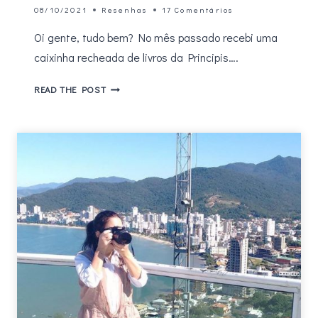
08/10/2021
Resenhas
17 Comentários
Oi gente, tudo bem? No mês passado recebi uma
caixinha recheada de livros da Principis….
RESENHA
READ THE POST
–
O
ELEFANTE,
DE
PETER
CARNAVAS