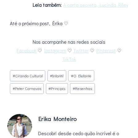
Leia também
:
A carta secreta, Lucinda Riley
Até o próximo post, Érika ♡
Nos acompanhe nas redes sociais
Facebook
♡
Instagram
♡
Twitter
♡
Pinterest
♡
TikTok
Tags
#
Ciranda Cultural
#
Infantil
#
O Elefante
do
#
Peter Carnavas
#
Principis
#
Resenhas
Post:
Erika Monteiro
Descobri desde cedo quão incrível é o