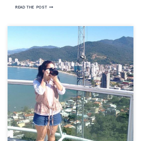
A
READ THE POST
LISTA
DE
CONVIDADOS
–
UM
SUSPENSE
ONDE
NADA
É
O
QUE
PARECE