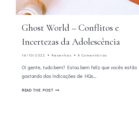
Ghost World – Conflitos e
Incertezas da Adolescência
14/10/2022
Resenhas
9 Comentários
Oi gente, tudo bem? Estou bem feliz que vocês estão
gostando das indicações de HQs…
GHOST
READ THE POST
WORLD
–
CONFLITOS
E
INCERTEZAS
DA
ADOLESCÊNCIA