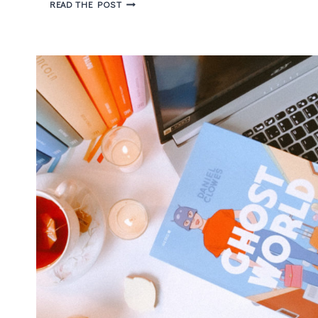
EDITORA
READ THE POST
NEMO
PARTICIPA
DA
6ª
EDIÇÃO
DA
CDQ
CON
EM
BH