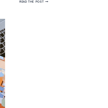
MONICA
READ THE POST
UMA
JORNADA
EM
BUSCA
DAS
PRÓPRIAS
RAÍZES