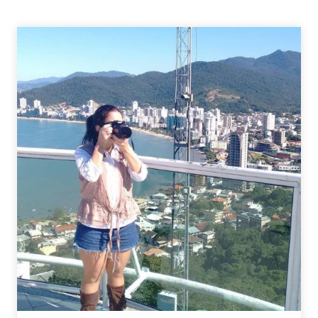
–
FILMES
DA
SEMANA
II