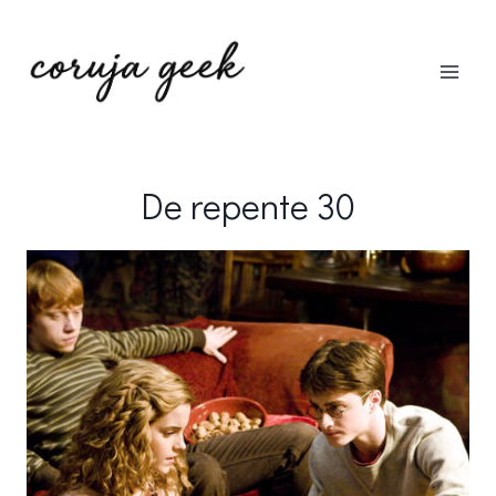
Pular
para
o
Conteúdo
De repente 30