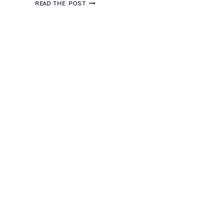
5
READ THE POST
FILMES
BASEADOS
EM
LIVROS
PARA
ASSISTIR
NA
NETFLIX